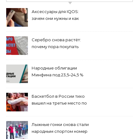
Аксессуары для IQOS:
зачем они нужны и как
выбрать подходящие
Серебро снова растёт:
почему пора покупать
именно сейчас
Народные облигации
Минфина под 23,5–24,5 %
на 3 года — где взять и
почему надо прямо сейчас
Баскетбол в России тихо
вышел на третье место по
популярности после
футбола и хоккея
Лыжные гонки снова стали
народным спортом номер
один зимой