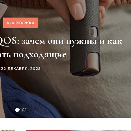
БЕЗ РУБРИКИ
ФИНАНСЫ
QOS: зачем они нужны и как
стёт: почему пора покупать
ать подходящие
енно сейчас
22 ДЕКАБРЯ, 2025
1 ДЕКАБРЯ, 2025