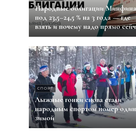
Народные облигации Минфин
под 23,5–24,5 % на 3 года — где
взять и почему надо прямо сейч
СПОРТ
Лыжные гонки снова стали
народным спортом номер один
зимой