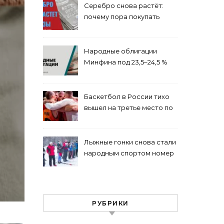
Серебро снова растёт:
почему пора покупать
именно сейчас
Народные облигации
Минфина под 23,5–24,5 %
Народные облигации М
на 3 года — где взять и
почему надо прямо сейчас
3 года — где взять и
Баскетбол в России тихо
вышел на третье место по
1 ДЕ
популярности после
футбола и хоккея
Лыжные гонки снова стали
народным спортом номер
один зимой
РУБРИКИ