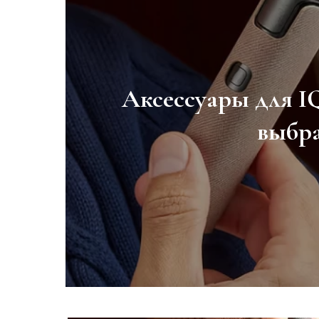
Аксессуары для I
Серебро снова ра
выбр
им